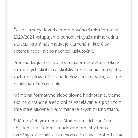
Čas na zmeny dozrel a preto nového školského roka
2020/2021 vstupujeme odhodlaní využiť mimoriadnu
situáciu, ktorá nás motivuje k zmenám, ktoré sa
doteraz nedali alebo nechceli uskutočniť.
Predchádzajúce mesiace v minulom školskom roku v
súkromných školách a školských zariadeniach a spätná
väzba zriaďovateľov a riaditeľov nám potvrdili, že sme
zvládli náročné obdobie.
Máme na formatívne alebo slovné hodnotenie, vieme,
ako na dištančné alebo online vzdelávanie a popri tom
sme stále šikovnejší aj v manažérskych zručnostiach…
Želáme všetkým: deťom, študentom i ich rodičom,
učiteľom, riaditeľom i zriaďovateľom, aby tento
náročný rok zvládli s úsmevom a rozdávali pohodu viac