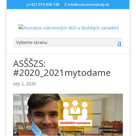
+421 915 836 148
info@sukromneskoly.sk
Vyberte stranu
ASŠŠZS:
#2020_2021mytodame
sep 2, 2020