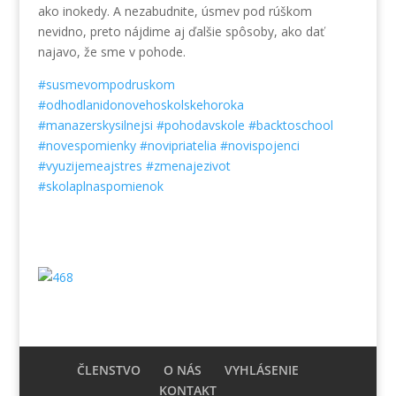
ako inokedy. A nezabudnite, úsmev pod rúškom
nevidno, preto nájdime aj ďalšie spôsoby, ako dať
najavo, že sme v pohode.
#susmevompodruskom
#odhodlanidonovehoskolskehoroka
#manazerskysilnejsi
#pohodavskole
#backtoschool
#novespomienky
#novipriatelia
#novispojenci
#vyuzijemeajstres
#zmenajezivot
#skolaplnaspomienok
ČLENSTVO
O NÁS
VYHLÁSENIE
KONTAKT