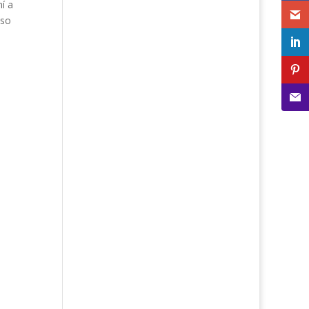
í a
 so