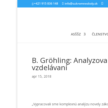
+421 915 836 148
info@sukromneskoly.sk
ASŠŠZ
ČLENSTV
B. Gröhling: Analyzov
vzdelávaní
apr 15, 2018
„Vypracovali sme komplexnú analýzu novely zákon