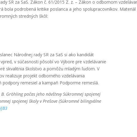
rady SR za SaS. Zákon č. 61/2015 Z. z. –
Zákon o odbornom vzdelávan
torá bola podrobená kritike poslanca a jeho spolupracovníkov. Materiál
kromných stredných škôl:
ovela zákona o odbornom vzdelávaní
lanec Národnej rady SR za SaS si ako kandidát
o vpred, v súčasnosti pôsobí vo Výbore pre vzdelávanie
toré skvalitnia školstvo a pomôžu mladým ľuďom. V
kov realizuje projekt odborného vzdelávania
 podpory remesiel a kampaň Podporme remeslá.
 B. Gröhling počas jeho návštevy Súkromnej spojenej
romnej spojenej školy v Prešove (Súkromné bilingválne
WjB3