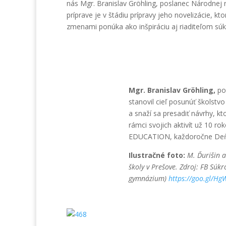
nás Mgr. Branislav Gröhling, poslanec Národnej 
príprave je v štádiu prípravy jeho novelizácie, k
zmenami ponúka ako inšpiráciu aj riaditeľom sú
Pripomienkovaná n
Mgr. Branislav Gröhling,
pos
stanovil cieľ posunúť školstv
a snaží sa presadiť návrhy, k
rámci svojich aktivít už 10 ro
EDUCATION, každoročne Deň
Ilustračné foto:
M. Ďurišin a
školy v Prešove. Zdroj: FB Súk
gymnázium)
https://goo.gl/Hg