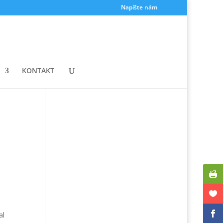
Napíšte nám
KONTAKT
al