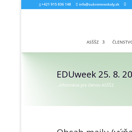
+421 915 836 148
info@sukromneskoly.sk
ASŠŠZ
ČLENSTV
EDUweek 25. 8. 2
...informácie pre členov ASŠŠZ