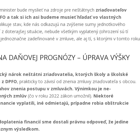
inister bude myslieť na zdroje pre neštátnych
zriaďovateľov
FO a tak si ich asi budeme musieť hľadať vo vlastných
likuje stav, kde nás odkazujú na zvýšenie sumy jednotkového
ví z doterajšej situácie, nebude všetkým vyplatený (ohrození sú tí
 jednoznačne zadefinované v zmluve, ale aj tí, s ktorými v tomto roku
NA DAŇOVEJ PROGNÓZY – ÚPRAVA VÝŠKY
cký nárok neštátni zriaďovatelia, ktorých školy a školské
u z DPFO
, prakticky to závisí od znenia zmluvy zriaďovateľa s obcou.
uhov znenia postupu v zmluvách.
Výnimkou je ne-
ených zmlúv
(čo v roku 2022 zákon umožnil).
Niektoré
nancie vyplatili, iné odmietajú, prípadne robia obštrukcie
doplatenia financií sme dostali právnu odpoveď, že jedine
áznym výsledkom.