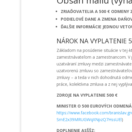
Obsah mailu (výňa
ZRIAĎOVATELIA A 500 € ODMEN
PODIELOVÉ DANE A ZMENA DAŇOVE
ĎALŠIE INFORMÁCIE JEDNOU VETO
NÁROK NA VYPLATENIE 5
Základom na posúdenie situácie v tej-k
zamestnávateľom a zamestnancom. V prí
uzatváraní zmluvy medzi zamestnávat
uzatvorenú zmluvu so zamestnávateľov 
zmluvy – a teda v nich dohodnutá odm
práce, kolektívna zmluva a z nej vypl
ZDROJE NA VYPLATENIE 500 €
MINISTER O 500 EUROVÝCH ODMEN
https://www.facebook.com/branislav
SrnE2x39MRUGWqXNpzQ7HssUEl
)
DOPLNENIE ASŠŠZ: