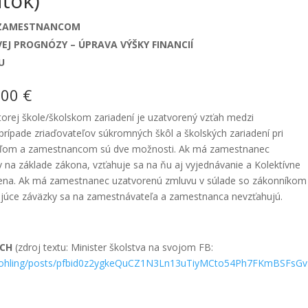
tok)
Y ZAMESTNANCOM
J PROGNÓZY – ÚPRAVA VÝŠKY FINANCIÍ
U
00 €
torej škole/školskom zariadení je uzatvorený vzťah medzi
pade zriaďovateľov súkromných škôl a školských zariadení pri
eľom a zamestnancom sú dve možnosti. Ak má zamestnanec
na základe zákona, vzťahuje sa na ňu aj vyjednávanie a Kolektívne
ena. Ak má zamestnanec uzatvorenú zmluvu v súlade so zákonníkom
ývajúce záväzky sa na zamestnávateľa a zamestnanca nevzťahujú.
ÁCH
(zdroj textu: Minister školstva na svojom FB:
.grohling/posts/pfbid0z2ygkeQuCZ1N3Ln13uTiyMCto54Ph7FKmBSFsGv