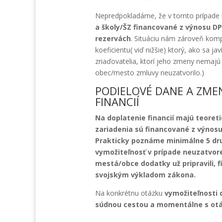
Nepredpokladáme, že v tomto prípade m
a školy/ŠZ financované z výnosu DP
rezervách
. Situáciu nám zároveň komp
koeficientu( viď nižšie) ktorý, ako sa ja
zriaďovatelia, ktorí jeho zmeny nemajú
obec/mesto zmluvy neuzatvorilo.)
PODIELOVÉ DANE A ZME
FINANCIÍ
Na doplatenie financií majú teoreti
zariadenia sú financované z výnos
Prakticky poznáme minimálne 5 dr
vymožiteľnosť v prípade neuzatvor
mestá/obce dodatky už pripravili, fi
svojským výkladom zákona.
Na konkrétnu otázku
vymožiteľnosti 
súdnou cestou a momentálne s ot