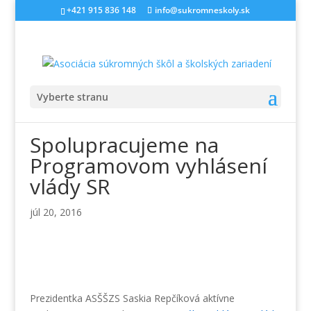
+421 915 836 148
info@sukromneskoly.sk
Vyberte stranu
Spolupracujeme na
Programovom vyhlásení
vlády SR
júl 20, 2016
Prezidentka ASŠŠZS Saskia Repčíková aktívne