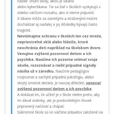
násilie vnútri školy, akou je šikana
alebo kyberšikana. Tie sa žiaľ v školách vyskytujú v
ďaleko väčšom rozsahu, ako si vieme pripustiť.
K šikane môže za zavretými a stráženými múrmi
dochádzať aj naďalej a jej dôsledky bývajú často
tragické.
Nevnímajme ochranu v školách len cez mreže,
nepriestrelné sklá alebo hlásiče, ktoré
neochránia deti napríklad na školskom dvore.
Venujme zvýšenú pozornosť deťom a ich
psychike. Naučme ich pozorne vnímať svoje
okolie, rozoznávať a riešiť prípadné signály
násilia už v zárodku.
Naučme pedagógov
rozpoznať a zachytiť prípadnú patológiu, alebo
skrytý smútok dieťaťa. Je naozaj dôležité,
venovať
zvýšenú pozornosť deťom a ich psychike
.
A dokázať im, že učiteľ je v škole nielen preto, aby
im dával známky, ale je predovšetkým človek
pripravený načúvať a chápať.
Súkromné školy sú vo väčšine prípadov založené na