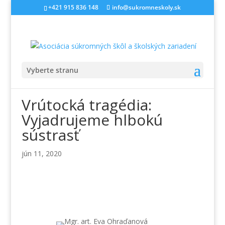
+421 915 836 148
info@sukromneskoly.sk
Vyberte stranu
Vrútocká tragédia:
Vyjadrujeme hlbokú
sústrasť
jún 11, 2020