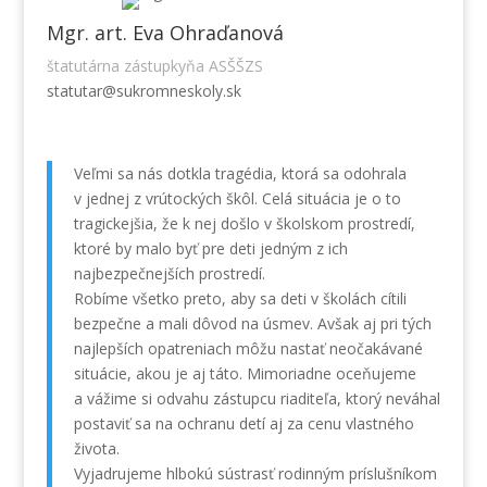
Mgr. art. Eva Ohraďanová
štatutárna zástupkyňa ASŠŠZS
statutar@sukromneskoly.sk
Veľmi sa nás dotkla tragédia, ktorá sa odohrala
v jednej z vrútockých škôl. Celá situácia je o to
tragickejšia, že k nej došlo v školskom prostredí,
ktoré by malo byť pre deti jedným z ich
najbezpečnejších prostredí.
Robíme všetko preto, aby sa deti v školách cítili
bezpečne a mali dôvod na úsmev. Avšak aj pri tých
najlepších opatreniach môžu nastať neočakávané
situácie, akou je aj táto. Mimoriadne oceňujeme
a vážime si odvahu zástupcu riaditeľa, ktorý neváhal
postaviť sa na ochranu detí aj za cenu vlastného
života.
Vyjadrujeme hlbokú sústrasť rodinným príslušníkom