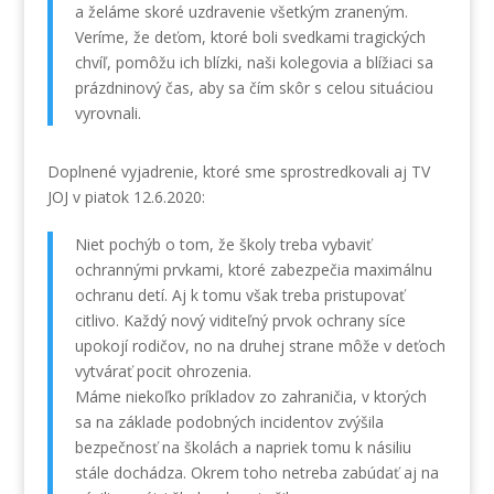
a želáme skoré uzdravenie všetkým zraneným.
Veríme, že deťom, ktoré boli svedkami tragických
chvíľ, pomôžu ich blízki, naši kolegovia a blížiaci sa
prázdninový čas, aby sa čím skôr s celou situáciou
vyrovnali.
Doplnené vyjadrenie, ktoré sme sprostredkovali aj TV
JOJ v piatok 12.6.2020:
Niet pochýb o tom, že školy treba vybaviť
ochrannými prvkami, ktoré zabezpečia maximálnu
ochranu detí. Aj k tomu však treba pristupovať
citlivo. Každý nový viditeľný prvok ochrany síce
upokojí rodičov, no na druhej strane môže v deťoch
vytvárať pocit ohrozenia.
Máme niekoľko príkladov zo zahraničia, v ktorých
sa na základe podobných incidentov zvýšila
bezpečnosť na školách a napriek tomu k násiliu
stále dochádza. Okrem toho netreba zabúdať aj na