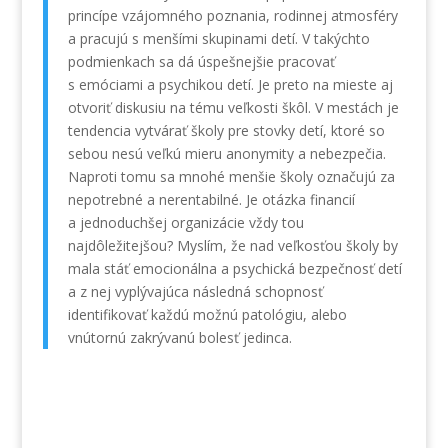
princípe vzájomného poznania, rodinnej atmosféry
a pracujú s menšími skupinami detí. V takýchto
podmienkach sa dá úspešnejšie pracovať
s emóciami a psychikou detí. Je preto na mieste aj
otvoriť diskusiu na tému veľkosti škôl. V mestách je
tendencia vytvárať školy pre stovky detí, ktoré so
sebou nesú veľkú mieru anonymity a nebezpečia.
Naproti tomu sa mnohé menšie školy označujú za
nepotrebné a nerentabilné. Je otázka financií
a jednoduchšej organizácie vždy tou
najdôležitejšou? Myslím, že nad veľkosťou školy by
mala stáť emocionálna a psychická bezpečnosť detí
a z nej vyplývajúca následná schopnosť
identifikovať každú možnú patológiu, alebo
vnútornú zakrývanú bolesť jedinca.