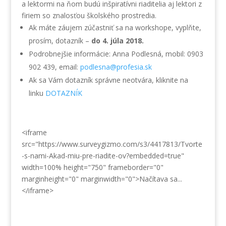
a lektormi na ňom budú inšpiratívni riaditelia aj lektori z
firiem so znalosťou školského prostredia.
Ak máte záujem zúčastniť sa na workshope, vyplňte,
prosím, dotazník –
do 4. júla 2018.
Podrobnejšie informácie: Anna Podlesná, mobil: 0903
902 439, email:
podlesna@profesia.sk
Ak sa Vám dotazník správne neotvára, kliknite na
linku
DOTAZNÍK
<iframe
src="https://www.surveygizmo.com/s3/4417813/Tvorte
-s-nami-Akad-miu-pre-riadite-ov?embedded=true"
width=100% height="750" frameborder="0"
marginheight="0" marginwidth="0">Načítava sa...
</iframe>