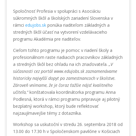
Spoločnosť Profesia v spolupráci s Asociáciu
súkromných škôl a školských zariadení Slovenska v
rámci
edujobs.sk
ponúka riaditeľom základných a
stredných škôl účasť na vytvorení vzdelávacieho
programu Akadémia pre riaditeľov.
Cieľom tohto programu je pomoc v riadení školy a
profesionálnom raste riadiacich pracovníkov základných
a stredných škôl bez ohľadu na ich zriaďovateľa.
„V
súčasnosti cez portál www.edujobs.sk zaznamenávame
historicky najvyšší dopyt po zamestnancoch v školstve.
Zároveň vnímame, že je čoraz ťažšie nájsť kvalitného
učiteľa,“
konštatovala koordinátorka programu Anna
Podlesná, ktorá v rámci programu pripravuje aj pilotný
bezplatný workshop, ktorý bude reflektovať
najzaujímavejšie témy z dotazníka.
Workshop sa uskutoční v stredu 26. septembra 2018 od
13.00 do 17.30 h v Spoločenskom pavilóne v Košiciach