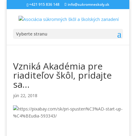
+421 915 836 148
info@sukromneskoly.sk
Vyberte stranu
Vzniká Akadémia pre
riaditeľov škôl, pridajte
sa…
jún 22, 2018