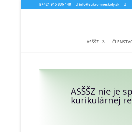
+421 915 836 148
info@sukromneskoly.sk
ASŠŠZ
ČLENSTV
ASŠŠZ nie je s
kurikulárnej r