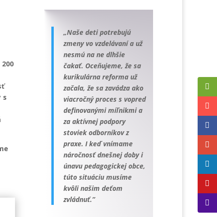
„Naše deti potrebujú
zmeny vo vzdelávaní a už
nesmú na ne dlhšie
 200
čakať. Oceňujeme, že sa
kurikulárna reforma už
sť
začala, že sa zavádza ako
 s
viacročný proces s vopred
definovanými míľnikmi a
á
za aktívnej podpory
stoviek odborníkov z
praxe. I keď vnímame
sme
náročnosť dnešnej doby i
únavu pedagogickej obce,
túto situáciu musíme
kvôli našim deťom
zvládnuť.”