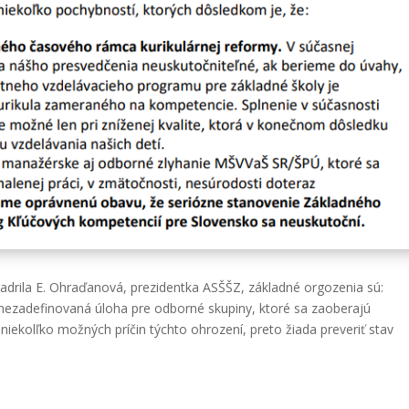
jadrila E. Ohraďanová, prezidentka ASŠŠZ, základné orgozenia sú:
nezadefinovaná úloha pre odborné skupiny, ktoré sa zaoberajú
iekolľko možných príčin týchto ohrození, preto žiada preveriť stav