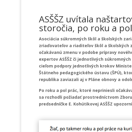
ASŠŠZ uvítala naštarto
storočia, po roku a po
Asociácia súkromných škôl a školských zari
zriaďovateľov a riaditeľov škôl a školských 
očakávanú zmenu v podobe prípravy nového 
expertov ASŠŠZ či jednotlivých súkromných z
cieľom podpory jednotlivých krokov Ministe
Štátneho pedagogického ústavu (ŠPÚ), ktor
republika zaviazali aj v Pláne obnovy a odol
Po roku a pol prác, ktoré nepriniesli očak
sa rozhodli požiadať prostredníctvom Zbor
predsedníčke E. Kohútikovej ASŠŠZ upozorni