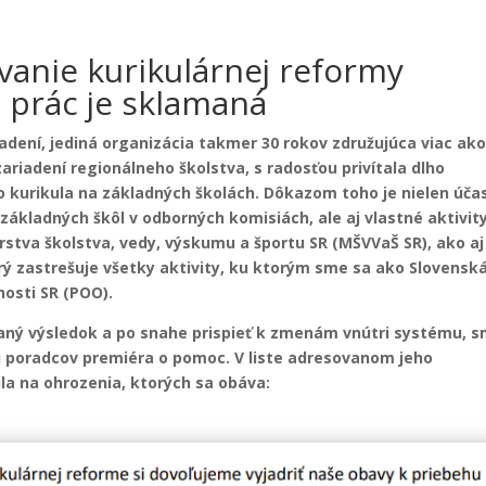
vanie kurikulárnej reformy
l prác je sklamaná
adení, jediná organizácia takmer 30 rokov združujúca viac ako
zariadení regionálneho školstva, s radosťou privítala dlho
kurikula na základných školách. Dôkazom toho je nielen úča
ákladných škôl v odborných komisiách, ale aj vlastné aktivity
rstva školstva, vedy, výskumu a športu SR (MŠVVaŠ SR), ako aj
ý zastrešuje všetky aktivity, ku ktorým sme sa ako Slovensk
nosti SR (POO).
ávaný výsledok a po snahe prispieť k zmenám vnútri systému, 
u poradcov premiéra o pomoc. V liste adresovanom jeho
la na ohrozenia, ktorých sa obáva: