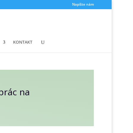
Napíšte nám
KONTAKT
prác na