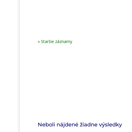
The Slovak Spectator / Private school pioneers
Pohľad na 30-ročné fungovanie ASŠŠZ a súkrom
« Staršie záznamy
Hoci školstvo a vzdelávanie patrilo ku sľubov
Grémium školstva na to upozorňuje vo vyhlás
Neboli nájdené žiadne výsledky