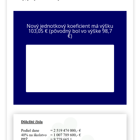
Nový jednotkový koeficient má výšku
103,05 € (pôvodný bol vo výške 98,7
€)
MF SR: Východiskové
štatistické údaje a podiel
obcí na výnose DFPO pre
rok 2022 (prognóza jún)