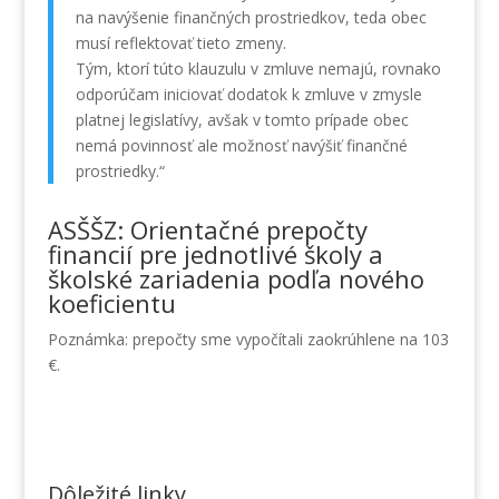
na navýšenie finančných prostriedkov, teda obec
musí reflektovať tieto zmeny.
Tým, ktorí túto klauzulu v zmluve nemajú, rovnako
odporúčam iniciovať dodatok k zmluve v zmysle
platnej legislatívy, avšak v tomto prípade obec
nemá povinnosť ale možnosť navýšiť finančné
prostriedky.“
ASŠŠZ: Orientačné prepočty
financií pre jednotlivé školy a
školské zariadenia podľa nového
koeficientu
Poznámka: prepočty sme vypočítali zaokrúhlene na 103
€.
Dôležité linky