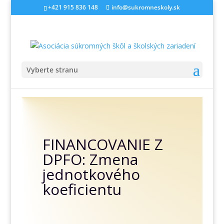
+421 915 836 148
info@sukromneskoly.sk
Vyberte stranu
FINANCOVANIE Z
DPFO: Zmena
jednotkového
koeficientu