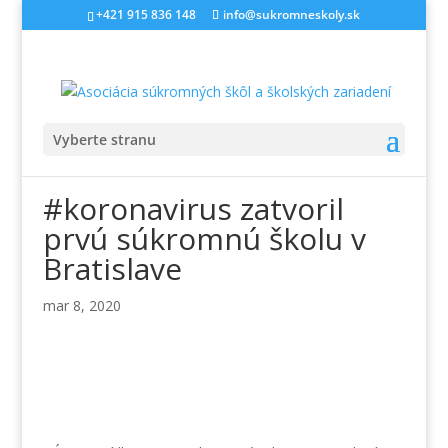
+421 915 836 148
info@sukromneskoly.sk
Vyberte stranu
#koronavirus zatvoril
prvú súkromnú školu v
Bratislave
mar 8, 2020