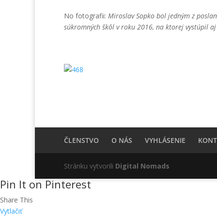
No fotografii:
Miroslav Sopko bol jedným z poslanc
súkromných škôl v roku 2016, na ktorej vystúpil a
ČLENSTVO
O NÁS
VYHLÁSENIE
KONT
Stránku vytvorili
Digital Nomads
Pin It on Pinterest
Share This
Vytlačiť