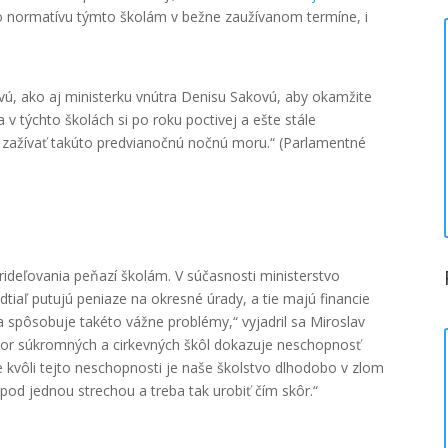
o normatívu týmto školám v bežne zaužívanom termíne, i
ú, ako aj ministerku vnútra Denisu Sakovú, aby okamžite
 v týchto školách si po roku poctivej a ešte stále
zažívať takúto predvianočnú nočnú moru.“ (Parlamentné
rideľovania peňazí školám. V súčasnosti ministerstvo
odtiaľ putujú peniaze na okresné úrady, a tie majú financie
a spôsobuje takéto vážne problémy,“ vyjadril sa Miroslav
úkor súkromných a cirkevných škôl dokazuje neschopnosť
e kvôli tejto neschopnosti je naše školstvo dlhodobo v zlom
 pod jednou strechou a treba tak urobiť čím skôr.“