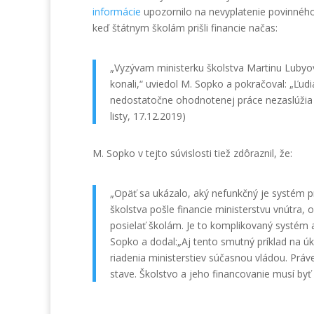
informácie
upozornilo na nevyplatenie povinnéh
keď štátnym školám prišli financie načas:
„Vyzývam ministerku školstva Martinu Lubyov
konali,“ uviedol M. Sopko a pokračoval: „Ľudia
nedostatočne ohodnotenej práce nezaslúžia 
listy, 17.12.2019)
M. Sopko v tejto súvislosti tiež zdôraznil, že:
„Opäť sa ukázalo, aký nefunkčný je systém p
školstva pošle financie ministerstvu vnútra, 
posielať školám. Je to komplikovaný systém 
Sopko a dodal:„Aj tento smutný príklad na 
riadenia ministerstiev súčasnou vládou. Práv
stave. Školstvo a jeho financovanie musí byť