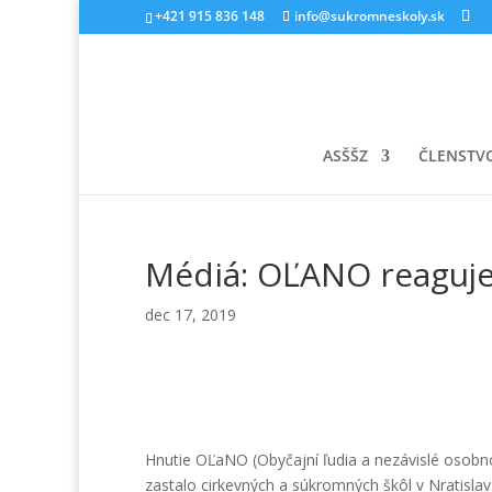
+421 915 836 148
info@sukromneskoly.sk
ASŠŠZ
ČLENSTV
Médiá: OĽANO reaguje
dec 17, 2019
Hnutie OĽaNO (Obyčajní ľudia a nezávislé osobn
zastalo cirkevných a súkromných škôl v Nratis