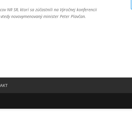
ov NR SR, ktorí sa zúčastnili na Výročnej konferencii
j vtedy novovymenovaný minister Peter Plavčan.
AKT