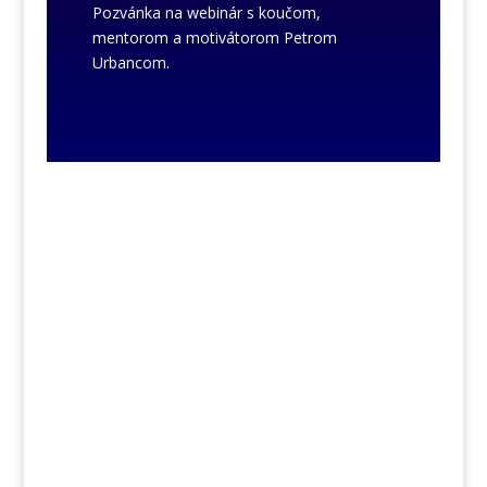
Pozvánka na webinár s koučom,
mentorom a motivátorom Petrom
Urbancom.
piatok, 11. október
2024, 11.00 -
13.00 h
| zriaďovatelia /riaditelia
neštátnych škôl a
školských zariadení