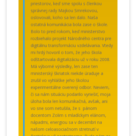
priestorov, keď sme spolu s členkou
správnej rady Majkou Smrekovou,
oslovovali, koho sa len dalo. Naša
ostatná komunikácia bola zase o škole.
Bolo to pred rokom, keď ministerstvo
rozbiehalo projekt Národného centra pre
digitálnu transformáciu vzdelávania. Vtedy
mi hrdý hovoril o tom, že jeho škola
odštartovala digitalizáciu už v roku 2008.
Má výborné výsledky, len zase ten
ministerský škriatok niekde úraduje a
zrušil vo vyhláške jeho školou
experimentálne overený odbor. Neviem,
či sa nám situáciu podarilo vyriešiť, moja
úloha bola len komunikačná, avšak, ani
vo sne som netušila, že s pánom
docentom Zolim s mladíckym elánom,
nápadmi, energiou sa v decembri na
našom celoasociačnom stretnutí v