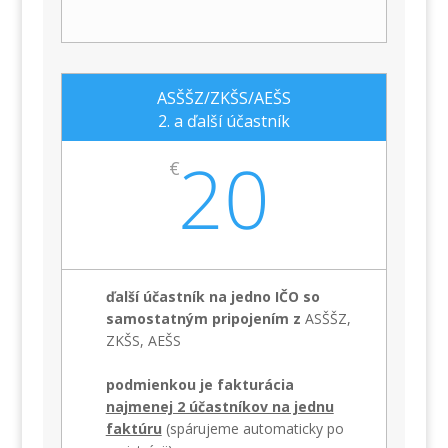
ASŠŠZ/ZKŠS/AEŠS
2. a ďalší účastník
20
€
ďalší účastník na jedno IČO so
samostatným pripojením z
ASŠŠZ,
ZKŠS, AEŠS
podmienkou je fakturácia
najmenej 2 účastníkov na jednu
faktúru
(spárujeme automaticky po