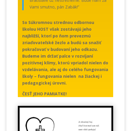
Bratislave už nestretneme. Bude nám za
Vami smutno, pán Zabák!”
So Súkromnou strednou odbornou
školou HOST však zostávajú jeho
najbližší, ktorí po ňom prevezmú
zriaďovateľské žezlo a budú sa snažiť
pokračovať v budovaní jeho odkazu.
Budeme im držať palce v rozvíjaní
pozitívnej klímy, ktorú vpriadol nielen do
vzdelávania, ale aj do celého fungovania
školy – fungovania nielen na žiackej i
pedagogickej úrovni.
ČESŤ JEHO PAMIATKE!