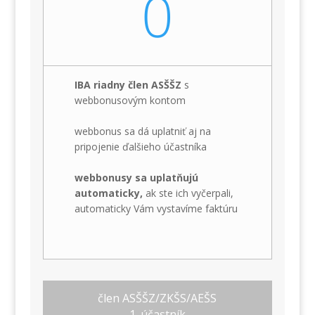
0
IBA riadny člen ASŠŠZ
s
webbonusovým kontom
webbonus sa dá uplatniť aj na
pripojenie ďalšieho účastníka
webbonusy sa uplatňujú
automaticky,
ak ste ich vyčerpali,
automaticky Vám vystavíme faktúru
člen ASŠŠZ/ZKŠS/AEŠS
1. účastník