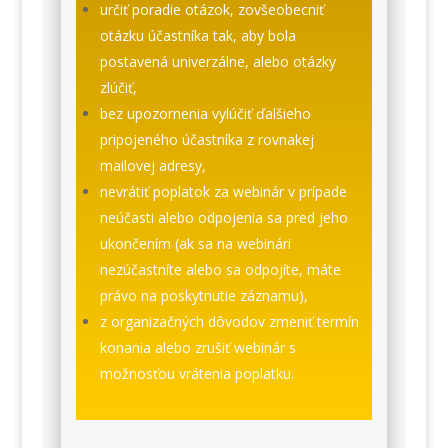
určiť poradie otázok, zovšeobecniť
otázku účastníka tak, aby bola
postavená univerzálne, alebo otázky
zlúčiť,
bez upozornenia vylúčiť ďalšieho
pripojeného účastníka z rovnakej
mailovej adresy,
nevrátiť poplatok za webinár v prípade
neúčasti alebo odpojenia sa pred jeho
ukončením (ak sa na webinári
nezúčastníte alebo sa odpojíte, máte
právo na poskytnutie záznamu),
z organizačných dôvodov zmeniť termín
konania alebo zrušiť webinár s
možnosťou vrátenia poplatku.