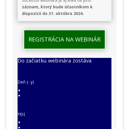
Súčasťou webinára je aj linka na jeho
záznam, ktorý bude účastníkom k
dispozícii do 31. októbra 2024.
REGISTRÁCIA NA WEBINÁR
Do začiatku webinára zostáva
Deň (- y)
:
H(s)
: