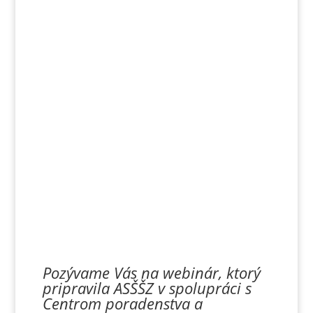
19. december
2024, 13.00-15.00
h
| zriaďovatelia /riaditelia
neštátnych škôl a
školských zariadení
Pozývame Vás na webinár, ktorý
pripravila ASŠŠZ v spolupráci s
Centrom poradenstva a