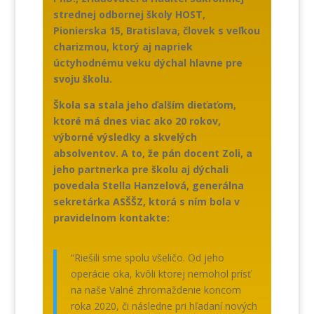
strednej odbornej školy HOST,
Pionierska 15, Bratislava, človek s veľkou
charizmou, ktorý aj napriek
úctyhodnému veku dýchal hlavne pre
svoju školu.
Škola sa stala jeho ďalším dieťaťom,
ktoré má dnes viac ako 20 rokov,
výborné výsledky a skvelých
absolventov. A to, že pán docent Zoli, a
jeho partnerka pre školu aj dýchali
povedala Stella Hanzelová, generálna
sekretárka ASŠŠZ, ktorá s ním bola v
pravidelnom kontakte:
“Riešili sme spolu všeličo. Od jeho
operácie oka, kvôli ktorej nemohol prísť
na naše Valné zhromaždenie koncom
roka 2020, či následne pri hľadaní nových