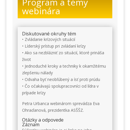
Program a témy
webinára
Diskutované okruhy tém
• Zvládanie krízových situácií
• Líderský prístup pri zvládaní krízy
• Ako sa nezblázniť zo situácií, ktoré prináša
život
• Jednoduché kroky a techniky k okamžitému
zlepšeniu nálady
• Odvaha byť neobľúbený a ísť proti prúdu
• Čo očakávajú spolupracovníci od lídra v
prípade krízy
Petra Urbanca webinárom sprevádza Eva
Ohraďanová, prezidentka ASŠŠZ.
Otázky a odpovede
Záznam