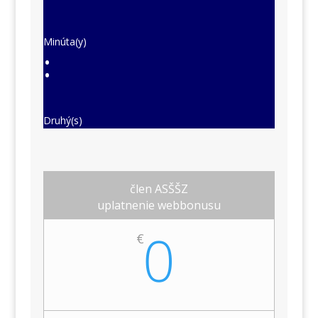
Minúta(y)
:
Druhý(s)
člen ASŠŠZ
uplatnenie webbonusu
0
€