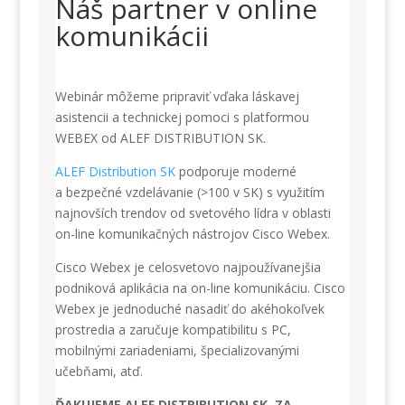
Náš partner v online
komunikácii
Webinár môžeme pripraviť vďaka láskavej
asistencii a technickej pomoci s platformou
WEBEX od ALEF DISTRIBUTION SK.
ALEF Distribution SK
podporuje moderné
a bezpečné vzdelávanie (>100 v SK) s využitím
najnovších trendov od svetového lídra v oblasti
on-line komunikačných nástrojov Cisco Webex.
Cisco Webex je celosvetovo najpoužívanejšia
podniková aplikácia na on-line komunikáciu. Cisco
Webex je jednoduché nasadiť do akéhokoľvek
prostredia a zaručuje kompatibilitu s PC,
mobilnými zariadeniami, špecializovanými
učebňami, atď.
ĎAKUJEME ALEF DISTRIBUTION SK ZA