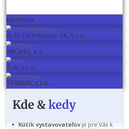
Mentória
ALEF Distribution SK, s.r.o.
ABCedu, a.s.
Tuli, s.r.o.
TERRAIN, s.r.o.
Kde &
kedy
Kútik vystavovateľov
je pre Vás k