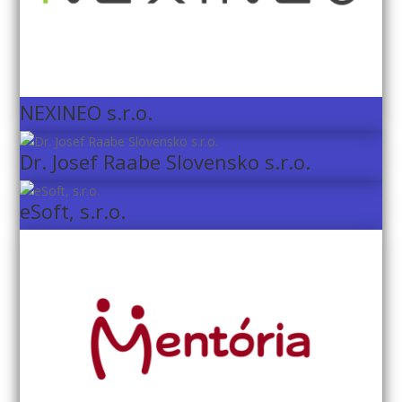
NEXINEO s.r.o.
Dr. Josef Raabe Slovensko s.r.o.
eSoft, s.r.o.