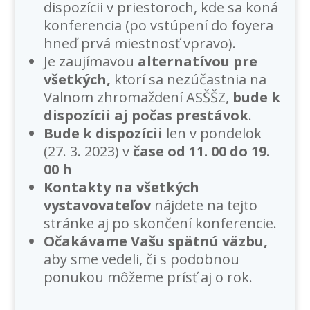
dispozícii v priestoroch, kde sa koná
konferencia (po vstúpení do foyera
hneď prvá miestnosť vpravo).
Je zaujímavou
alternatívou pre
všetkých,
ktorí sa nezúčastnia na
Valnom zhromaždení ASŠŠZ,
bude k
dispozícii aj počas prestávok
.
Bude k dispozícii
len v pondelok
(27. 3. 2023) v
čase od 11. 00 do 19.
00 h
Kontakty na všetkých
vystavovateľov
nájdete na tejto
stránke aj po skončení konferencie.
Očakávame Vašu spätnú väzbu,
aby sme vedeli, či s podobnou
ponukou môžeme prísť aj o rok.