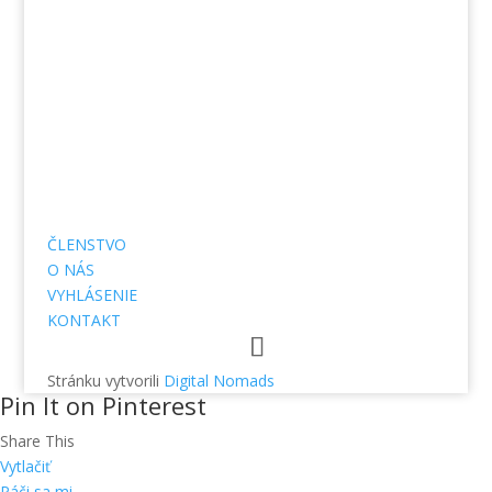
odpovedi na Vašu registráciu
.
Záväzný registračný formulár
ČLENSTVO
O NÁS
VYHLÁSENIE
KONTAKT
Stránku vytvorili
Digital Nomads
Pin It on Pinterest
Share This
Vytlačiť
Páči sa mi