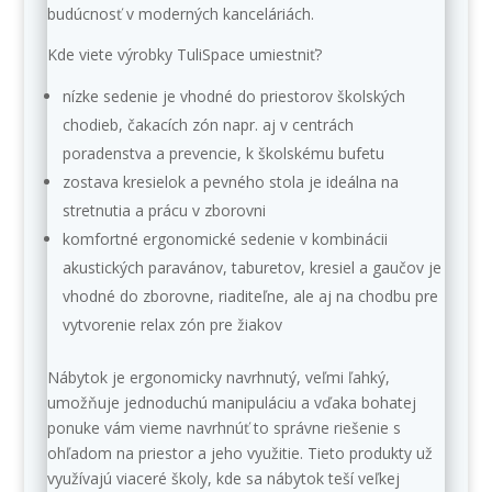
budúcnosť v moderných kanceláriách.
Kde viete výrobky TuliSpace umiestniť?
nízke sedenie je vhodné do priestorov školských
chodieb, čakacích zón napr. aj v centrách
poradenstva a prevencie, k školskému bufetu
zostava kresielok a pevného stola je ideálna na
stretnutia a prácu v zborovni
komfortné ergonomické sedenie v kombinácii
akustických paravánov, taburetov, kresiel a gaučov je
vhodné do zborovne, riaditeľne, ale aj na chodbu pre
vytvorenie relax zón pre žiakov
Nábytok je ergonomicky navrhnutý, veľmi ľahký,
umožňuje jednoduchú manipuláciu a vďaka bohatej
ponuke vám vieme navrhnúť to správne riešenie s
ohľadom na priestor a jeho využitie. Tieto produkty už
využívajú viaceré školy, kde sa nábytok teší veľkej